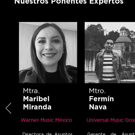
Nuestros Ponentes Expertos
Mtra.
Mtro.
Maribel
Fermín
Miranda
Nava
Warner Music México
Universal Music Gro
Directora de Asuntos
Gerente de Asunt