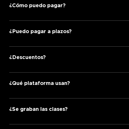
¿Cómo puedo pagar?
Tarjeta de crédito o débito, transferencia, PayPal, S
¿Puedo pagar a plazos?
Sí. Solicita a tu asesor el plan de pagos.
¿Descuentos?
¡Sí! Estudiantes de licenciatura y adultos mayores a
¿Qué plataforma usan?
En Lawgic® usamos Zoom para los eventos en vivo y
¿Se graban las clases?
¡SÍ! Todas nuestras clases se graban.