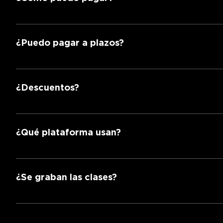
Tarjeta de crédito o débito, transferencia, PayPal, S
¿Puedo pagar a plazos?
Sí. Solicita a tu asesor el plan de pagos.
¿Descuentos?
¡Sí! Estudiantes de licenciatura y adultos mayores a
¿Qué plataforma usan?
En Lawgic® usamos Zoom para los eventos en vivo y
¿Se graban las clases?
¡SÍ! Todas nuestras clases se graban.